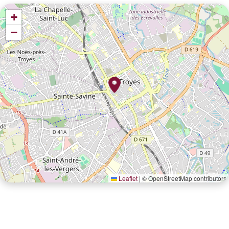
+
−
Leaflet
|
© OpenStreetMap contributors