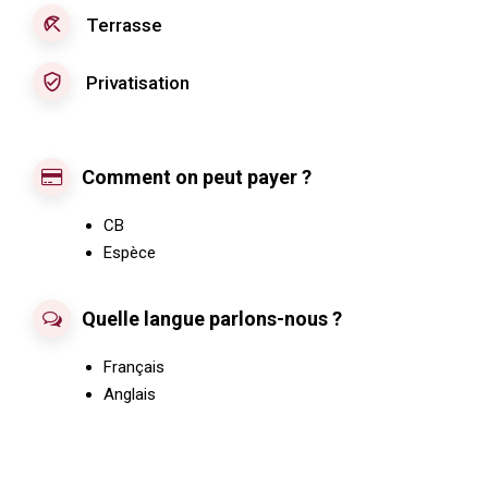
beach_access
Terrasse
verified_user
Privatisation
Comment on peut payer ?
CB
Espèce
Quelle langue parlons-nous ?
Français
Anglais